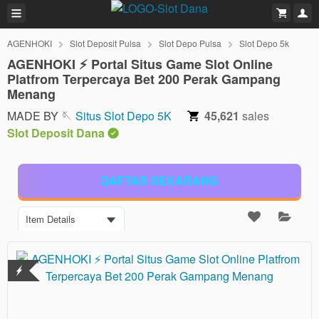
AGENHOKI
Slot Deposit Pulsa
Slot Depo Pulsa
Slot Depo 5k
AGENHOKI ⚡️ Portal Situs Game Slot Online
Platfrom Terpercaya Bet 200 Perak Gampang
Menang
MADE BY 🪡
Situs Slot Depo 5K
45,621
sales
Slot Deposit Dana
DAFTAR SEKARANG
Item Details