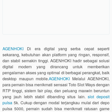
AGENHOKI
Di era digital yang serba cepat seperti
sekarang, kebutuhan akan platform yang ringan, responsif,
dan stabil semakin tinggi. AGENHOKI hadir sebagai solusi
digital modern yang dirancang untuk memberikan
pengalaman akses yang optimal di berbagai perangkat, baik
desktop maupun mobile.
AGENHOKI
Melalui AGENHOKI,
para pemain bisa menikmati sensasi Toto Slot Ways dengan
RTP tinggi, sistem fair play, dan peluang maxwin beruntun
yang jauh lebih stabil dibanding situs lain.
slot deposit
pulsa
5k. Cukup dengan modal terjangkau mulai dari depo
pulsa 5000, pemain sudah bisa menikmati ratusan game