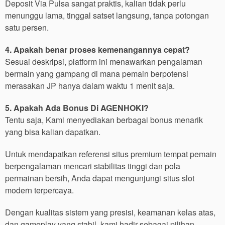
Deposit Via Pulsa sangat praktis, kalian tidak perlu
menunggu lama, tinggal satset langsung, tanpa potongan
satu persen.
4. Apakah benar proses kemenangannya cepat?
Sesuai deskripsi, platform ini menawarkan pengalaman
bermain yang gampang di mana pemain berpotensi
merasakan JP hanya dalam waktu 1 menit saja.
5. Apakah Ada Bonus Di AGENHOKI?
Tentu saja, Kami menyediakan berbagai bonus menarik
yang bisa kalian dapatkan.
Untuk mendapatkan referensi situs premium tempat pemain
berpengalaman mencari stabilitas tinggi dan pola
permainan bersih, Anda dapat mengunjungi situs slot
modern terpercaya.
Dengan kualitas sistem yang presisi, keamanan kelas atas,
dan gameplay yang stabil, kami hadir sebagai pilihan