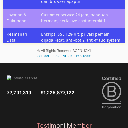
dan browser apapun
khusus
dari tim
Layanan &
Customer service 24 jam, panduan
SlotPulsa.
Dukungan
bermain, serta live chat interaktif
Keamanan
Enkripsi SSL 128-bit, privasi pemain
Data
dijaga ketat, anti-bot & anti-fraud system
© All Rights Reserved AGENHOKI
Contact the AGENHOKI Help Team
77,791,319
$1,225,877,122
Testimoni Member