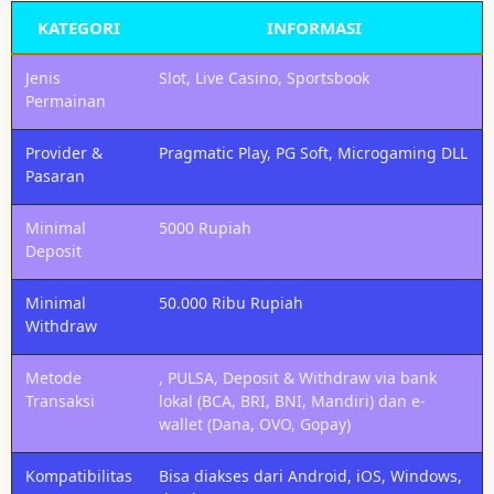
Macau)
KATEGORI
INFORMASI
dengan
Slot
Jenis
Slot, Live Casino, Sportsbook
Dana
Permainan
dan
cashback
menarik.
Provider &
Pragmatic Play, PG Soft, Microgaming DLL
Pasaran
Member
Pilih
Minimal
5000 Rupiah
VIP
Deposit
100.000
Rp
Dapatkan
Minimal
50.000 Ribu Rupiah
layanan
Withdraw
prioritas,
bonus
Metode
, PULSA, Deposit & Withdraw via bank
mingguan,
Transaksi
lokal (BCA, BRI, BNI, Mandiri) dan e-
prediksi
wallet (Dana, OVO, Gopay)
eksklusif,
dan
Kompatibilitas
Bisa diakses dari Android, iOS, Windows,
support