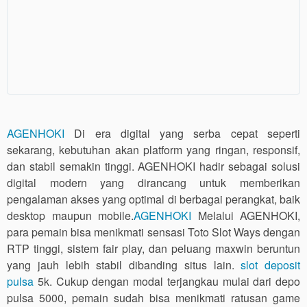
AGENHOKI
Di era digital yang serba cepat seperti
sekarang, kebutuhan akan platform yang ringan, responsif,
dan stabil semakin tinggi. AGENHOKI hadir sebagai solusi
digital modern yang dirancang untuk memberikan
pengalaman akses yang optimal di berbagai perangkat, baik
desktop maupun mobile.
AGENHOKI
Melalui AGENHOKI,
para pemain bisa menikmati sensasi Toto Slot Ways dengan
RTP tinggi, sistem fair play, dan peluang maxwin beruntun
yang jauh lebih stabil dibanding situs lain.
slot deposit
pulsa
5k. Cukup dengan modal terjangkau mulai dari depo
pulsa 5000, pemain sudah bisa menikmati ratusan game