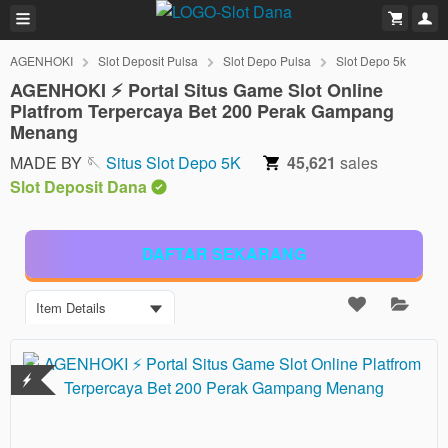
AGENHOKI
Slot Deposit Pulsa
Slot Depo Pulsa
Slot Depo 5k
AGENHOKI ⚡️ Portal Situs Game Slot Online
Platfrom Terpercaya Bet 200 Perak Gampang
Menang
MADE BY 🪡
Situs Slot Depo 5K
45,621
sales
Slot Deposit Dana
DAFTAR SEKARANG
Item Details