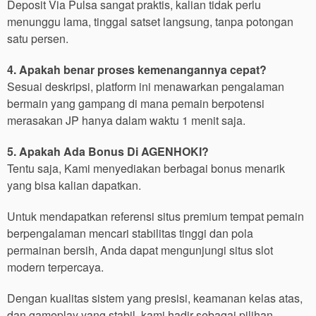
Deposit Via Pulsa sangat praktis, kalian tidak perlu
menunggu lama, tinggal satset langsung, tanpa potongan
satu persen.
4. Apakah benar proses kemenangannya cepat?
Sesuai deskripsi, platform ini menawarkan pengalaman
bermain yang gampang di mana pemain berpotensi
merasakan JP hanya dalam waktu 1 menit saja.
5. Apakah Ada Bonus Di AGENHOKI?
Tentu saja, Kami menyediakan berbagai bonus menarik
yang bisa kalian dapatkan.
Untuk mendapatkan referensi situs premium tempat pemain
berpengalaman mencari stabilitas tinggi dan pola
permainan bersih, Anda dapat mengunjungi situs slot
modern terpercaya.
Dengan kualitas sistem yang presisi, keamanan kelas atas,
dan gameplay yang stabil, kami hadir sebagai pilihan