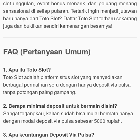
slot unggulan, event bonus menarik, dan peluang menang
sensasional di setiap putaran. Tertarik ingin menjadi jutawan
baru hanya dari Toto Slot? Daftar Toto Slot terbaru sekarang
juga dan buktikan sendiri kemenangan besarnya!
FAQ (Pertanyaan Umum)
1. Apa itu Toto Slot?
Toto Slot adalah platform situs slot yang menyediakan
berbagai permainan seru dengan hanya deposit via pulsa
tanpa potongan paling gampang.
2. Berapa minimal deposit untuk bermain disini?
Sangat terjangkau, kalian sudah bisa mulai bermain hanya
dengan modal deposit via pulsa sebesar 5000 rupiah.
3. Apa keuntungan Deposit Via Pulsa?