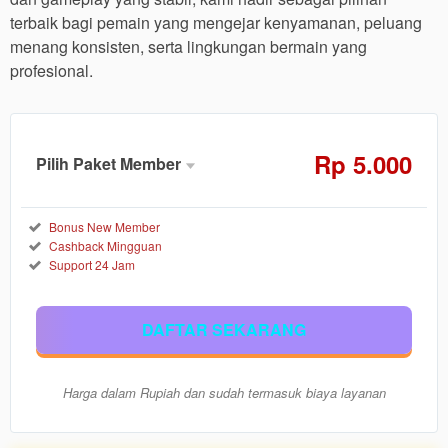
terbaik bagi pemain yang mengejar kenyamanan, peluang
menang konsisten, serta lingkungan bermain yang
profesional.
Rp
5.000
Pilih Paket Member
Member
Aktif
Reguler
Bonus New Member
Cashback Mingguan
5.000
Rp
Support 24 Jam
Nikmati
semua
DAFTAR SEKARANG
pasaran
togel
resmi
Harga dalam Rupiah dan sudah termasuk biaya layanan
(HK,
SGP,
SDY,