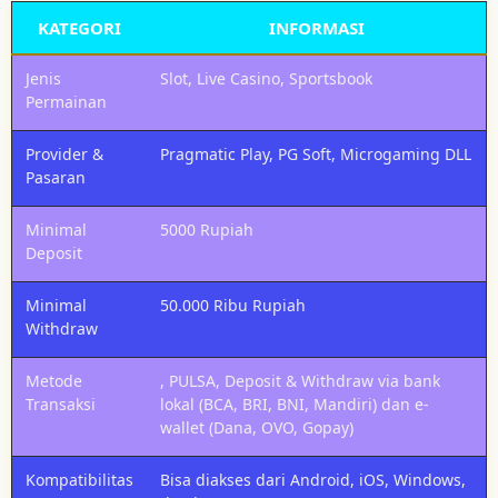
Macau)
KATEGORI
INFORMASI
dengan
Slot
Jenis
Slot, Live Casino, Sportsbook
Dana
Permainan
dan
cashback
menarik.
Provider &
Pragmatic Play, PG Soft, Microgaming DLL
Pasaran
Member
Pilih
Minimal
5000 Rupiah
VIP
Deposit
100.000
Rp
Dapatkan
Minimal
50.000 Ribu Rupiah
layanan
Withdraw
prioritas,
bonus
Metode
, PULSA, Deposit & Withdraw via bank
mingguan,
Transaksi
lokal (BCA, BRI, BNI, Mandiri) dan e-
prediksi
wallet (Dana, OVO, Gopay)
eksklusif,
dan
Kompatibilitas
Bisa diakses dari Android, iOS, Windows,
support