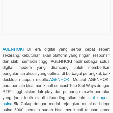
AGENHOKI
Di era digital yang serba cepat seperti
sekarang, kebutuhan akan platform yang ringan, responsif,
dan stabil semakin tinggi. AGENHOKI hadir sebagai solusi
digital modern yang dirancang untuk memberikan
pengalaman akses yang optimal di berbagai perangkat, baik
desktop maupun mobile.
AGENHOKI
Melalui AGENHOKI,
para pemain bisa menikmati sensasi Toto Slot Ways dengan
RTP tinggi, sistem fair play, dan peluang maxwin beruntun
yang jauh lebih stabil dibanding situs lain.
slot deposit
pulsa
5k. Cukup dengan modal terjangkau mulai dari depo
pulsa 5000, pemain sudah bisa menikmati ratusan game