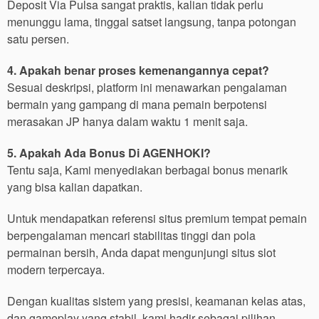
Deposit Via Pulsa sangat praktis, kalian tidak perlu
menunggu lama, tinggal satset langsung, tanpa potongan
satu persen.
4. Apakah benar proses kemenangannya cepat?
Sesuai deskripsi, platform ini menawarkan pengalaman
bermain yang gampang di mana pemain berpotensi
merasakan JP hanya dalam waktu 1 menit saja.
5. Apakah Ada Bonus Di AGENHOKI?
Tentu saja, Kami menyediakan berbagai bonus menarik
yang bisa kalian dapatkan.
Untuk mendapatkan referensi situs premium tempat pemain
berpengalaman mencari stabilitas tinggi dan pola
permainan bersih, Anda dapat mengunjungi situs slot
modern terpercaya.
Dengan kualitas sistem yang presisi, keamanan kelas atas,
dan gameplay yang stabil, kami hadir sebagai pilihan