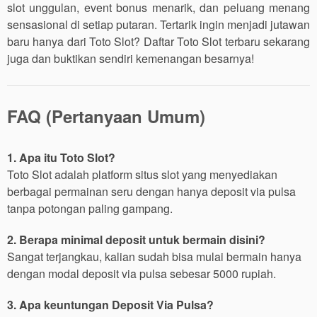
slot unggulan, event bonus menarik, dan peluang menang
sensasional di setiap putaran. Tertarik ingin menjadi jutawan
baru hanya dari Toto Slot? Daftar Toto Slot terbaru sekarang
juga dan buktikan sendiri kemenangan besarnya!
FAQ (Pertanyaan Umum)
1. Apa itu Toto Slot?
Toto Slot adalah platform situs slot yang menyediakan
berbagai permainan seru dengan hanya deposit via pulsa
tanpa potongan paling gampang.
2. Berapa minimal deposit untuk bermain disini?
Sangat terjangkau, kalian sudah bisa mulai bermain hanya
dengan modal deposit via pulsa sebesar 5000 rupiah.
3. Apa keuntungan Deposit Via Pulsa?