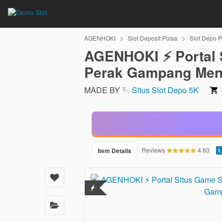
AGENHOKI
Slot Deposit Pulsa
Slot Depo P
AGENHOKI ⚡️ Portal 
Perak Gampang Me
MADE BY 🪡
Situs Slot Depo 5K
4.83
Reviews
4.83
Item Details
1
stars