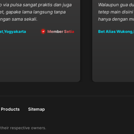
ia pulsa sangat praktis dan juga
Walaupun gua duta 
, gapake lama langsung tanpa
tetep main disini vi
an sama sekali.
hanya dengan moda
,Yogyakarta
Member Setia
Bet Alias Wukong,M
l Products
Sitemap
their respective owners.