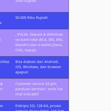
5000 Rupiah
50.000 Ribu Rupiah
w
, PULSA, Deposit & Withdraw
i
via bank lokal (BCA, BRI, BNI,
Mandiri) dan e-wallet (Dana,
OVO, Gopay)
ilitas
Bisa diakses dari Android,
iOS, Windows, dan browser
apapun
 &
Customer service 24 jam,
an
panduan bermain, serta live
chat interaktif
an
Enkripsi SSL 128-bit, privasi
pemain dijaga ketat, anti-bot