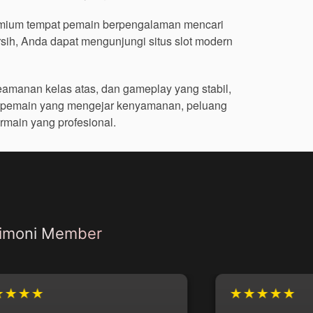
remium tempat pemain berpengalaman mencari
ersih, Anda dapat mengunjungi situs slot modern
keamanan kelas atas, dan gameplay yang stabil,
agi pemain yang mengejar kenyamanan, peluang
rmain yang profesional.
timoni Member
★★★
★★★★★