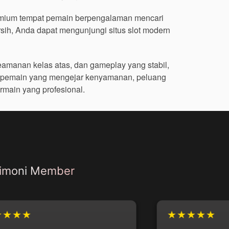
remium tempat pemain berpengalaman mencari
ersih, Anda dapat mengunjungi situs slot modern
keamanan kelas atas, dan gameplay yang stabil,
agi pemain yang mengejar kenyamanan, peluang
rmain yang profesional.
timoni Member
★★★
★★★★★