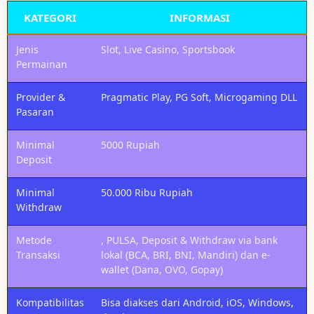
Macau)
KATEGORI
INFORMASI
dengan
Slot
Jenis
Slot, Live Casino, Sportsbook
Dana
Permainan
dan
cashback
menarik.
Provider &
Pragmatic Play, PG Soft, Microgaming DLL
Pasaran
Member
Pilih
Minimal
5000 Rupiah
VIP
Deposit
100.000
Rp
Dapatkan
Minimal
50.000 Ribu Rupiah
layanan
Withdraw
prioritas,
bonus
Metode
, PULSA, Deposit & Withdraw via bank
mingguan,
Transaksi
lokal (BCA, BRI, BNI, Mandiri) dan e-
prediksi
wallet (Dana, OVO, Gopay)
eksklusif,
dan
Kompatibilitas
Bisa diakses dari Android, iOS, Windows,
support