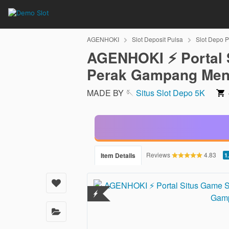
AGENHOKI
Slot Deposit Pulsa
Slot Depo P
AGENHOKI ⚡️ Portal 
Perak Gampang Me
MADE BY 🪡
Situs Slot Depo 5K
4.83
Reviews
4.83
Item Details
1
stars