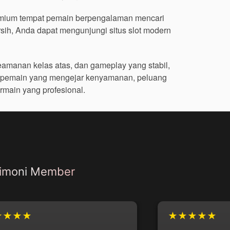
remium tempat pemain berpengalaman mencari
ersih, Anda dapat mengunjungi situs slot modern
keamanan kelas atas, dan gameplay yang stabil,
agi pemain yang mengejar kenyamanan, peluang
rmain yang profesional.
timoni Member
★★★
★★★★★