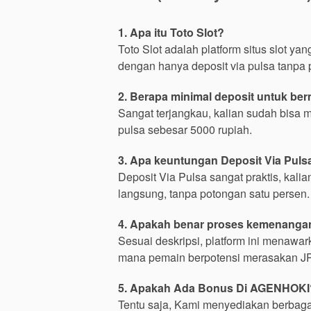
1. Apa itu Toto Slot?
Toto Slot adalah platform situs slot 
dengan hanya deposit via pulsa tanpa
2. Berapa minimal deposit untuk ber
Sangat terjangkau, kalian sudah bisa 
pulsa sebesar 5000 rupiah.
3. Apa keuntungan Deposit Via Puls
Deposit Via Pulsa sangat praktis, kalia
langsung, tanpa potongan satu persen.
4. Apakah benar proses kemenanga
Sesuai deskripsi, platform ini menaw
mana pemain berpotensi merasakan JP
5. Apakah Ada Bonus Di AGENHOKI
Tentu saja, Kami menyediakan berbaga