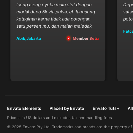
Iseng iseng nyoba main slot dengan
Depo v
modal depo 5k via pulsa, eh langsung
satset
ketagihan karna tidak ada potongan
potong
satu persen mu, dan malah meledak
Fatcat
Abib,Jakarta
Member Setia
Envato Elements
Placeit by Envato
Envato Tuts+
Al
Price is in US dollars and excludes tax and handling fees
© 2025 Envato Pty Ltd. Trademarks and brands are the property of 